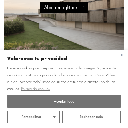
Abrir en Lightbox
Valoramos tu privacidad
Usamos cookies para mejorar su experiencia de navegación, mostrarle
anuncios o contenidos personalizados y analizar nuestro tráfico. Al hacer
clic en “Aceptar todo” usted da su consentimiento a nuestro uso de las
cookies.
Política de cookies
Aceptar todo
© Copyright 2026 — Enmedio Studio
Personalizar
Rechazar todo